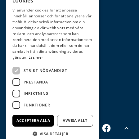
cookies
Mån - fre 09.30 - 18.00
Lör - 09.30 - 14.00
Vi använder cookies för att anpassa
innehåll, annonser och för att analysera vår
Sön - 10.00-14.00
trafik. Vi delar också information om din
användning av vår webbplats med våra
Kontakt
reklam- och analyspartners som kan
kombinera den med annan information som
Åhus Trädgard
du har tillhandahållit dem eller som de har
samlat in från din användning av deras
044-24 01 04
tjänster.
Läs mer
ahustradgard@live.se
STRIKT NÖDVÄNDIGT
Norregatan 51 • Åhus
PRESTANDA
INRIKTNING
FUNKTIONER
ACCEPTERA ALLA
AVVISA ALLT
facebook
VISA DETALJER